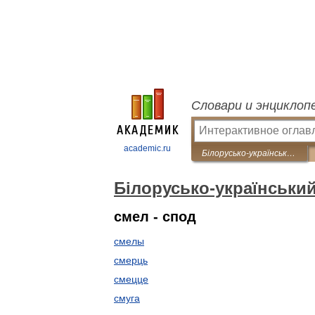
Словари и энциклоп
academic.ru
Білорусько-український словник
Білорусько-українськи
смел - спод
смелы
смерць
смецце
смуга