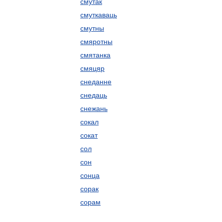
смутак
смуткаваць
смутны
смяротны
смятанка
смяцяр
снеданне
снедаць
снежань
сокал
сокат
сол
сон
сонца
сорак
сорам