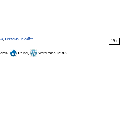
ка
,
Реклама на сайте
18+
omla,
Drupal,
WordPress, MODx.