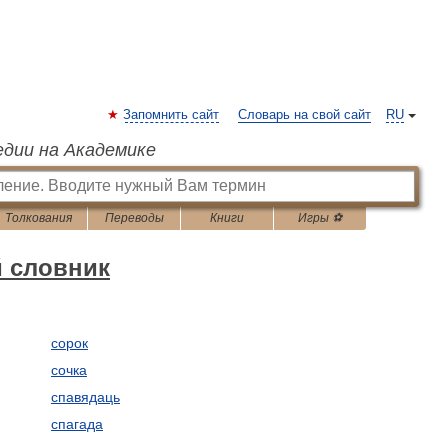
Запомнить сайт
Словарь на свой сайт
RU
едии на Академике
Толкования
Переводы
Книги
Игры ⚽
й словник
сорок
сочка
спавядаць
спагада