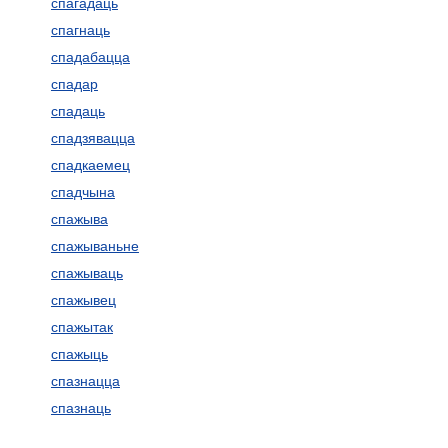
спагадаць
спагнаць
спадабацца
спадар
спадаць
спадзявацца
спадкаемец
спадчына
спажыва
спажываньне
спажываць
спажывец
спажытак
спажыць
спазнацца
спазнаць